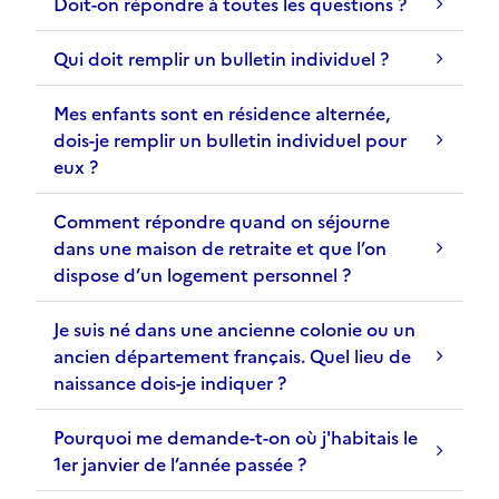
Doit-on répondre à toutes les questions ?
l
s
e
é
Qui doit remplir un bulletin individuel ?
u
l
r
e
Mes enfants sont en résidence alternée,
s
c
dois-je remplir un bulletin individuel pour
d
t
eux ?
a
i
n
o
Comment répondre quand on séjourne
s
n
dans une maison de retraite et que l’on
l
n
dispose d’un logement personnel ?
a
é
b
e
Je suis né dans une ancienne colonie ou un
a
s
ancien département français. Quel lieu de
r
o
naissance dois-je indiquer ?
r
n
e
t
Pourquoi me demande-t-on où j'habitais le
d
é
1er janvier de l’année passée ?
e
t
r