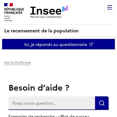
RÉPUBLIQUE
FRANÇAISE
Le recensement de la population
Ici, je réponds au questionnaire
Voir le fil d’Ariane
L
e
Besoin d’aide ?
s
i
L
n
o
f
r
o
Exemples de recherche :
Mot de passe