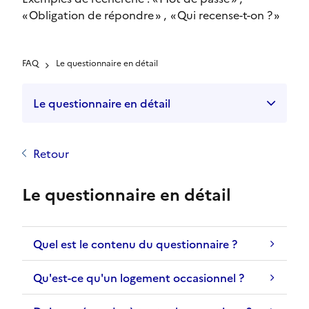
s
r
Obligation de répondre
Qui recense-t-on ?
q
m
u
a
e
t
FAQ
Le questionnaire en détail
l
i
'
o
o
Le questionnaire en détail
n
n
s
s
q
a
Retour
u
i
e
s
Le questionnaire en détail
v
i
o
t
u
d
s
Quel est le contenu du questionnaire ?
e
a
s
v
Qu'est-ce qu'un logement occasionnel ?
v
e
a
z